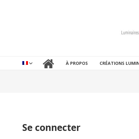
Aller
au
lucinevintage
contenu
À PROPOS
CRÉATIONS LUMIN
Se connecter