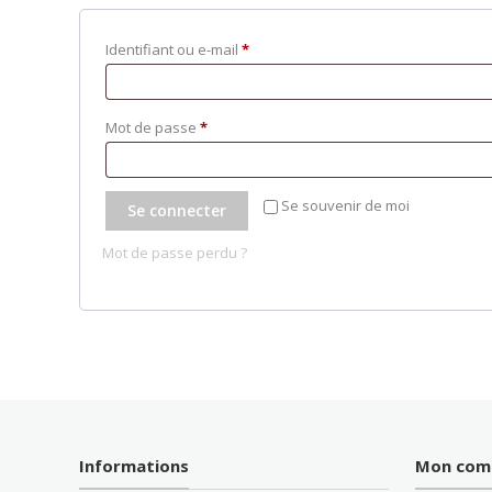
Obligatoire
Identifiant ou e-mail
*
Obligatoire
Mot de passe
*
Se souvenir de moi
Se connecter
Mot de passe perdu ?
Informations
Mon com